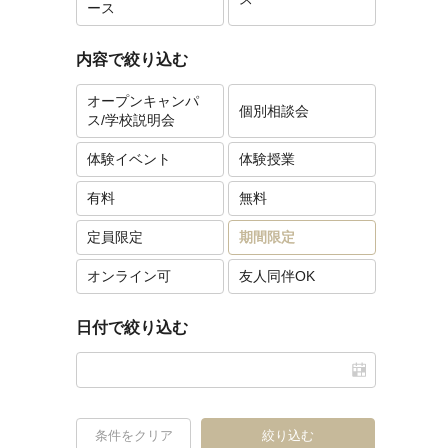
ース
内容で絞り込む
オープンキャンパ
個別相談会
ス/学校説明会
体験イベント
体験授業
有料
無料
定員限定
期間限定
オンライン可
友人同伴OK
日付で絞り込む
条件をクリア
絞り込む