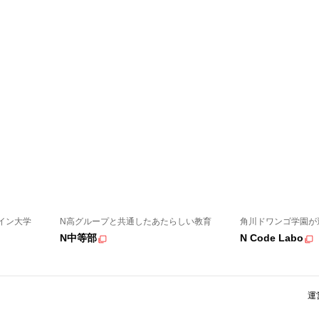
イン大学
N高グループと共通したあたらしい教育
角川ドワンゴ学園が
N中等部
N Code Labo
運