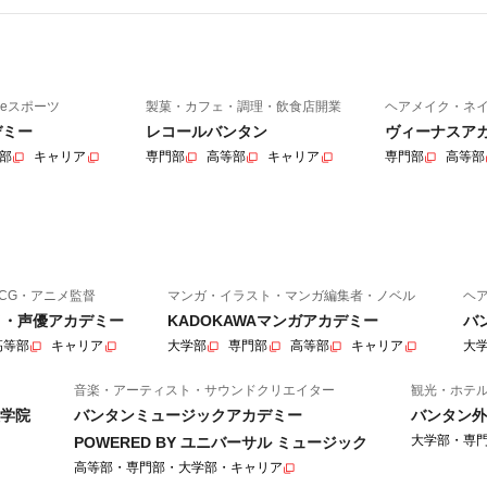
eスポーツ
製菓・カフェ・調理・飲食店開業
ヘアメイク・ネ
デミー
レコールバンタン
ヴィーナスア
部
キャリア
専門部
高等部
キャリア
専門部
高等部
CG・アニメ監督
マンガ・イラスト・マンガ編集者・ノベル
ヘ
ニメ・声優アカデミー
KADOKAWAマンガアカデミー
バ
高等部
キャリア
大学部
専門部
高等部
キャリア
大
音楽・アーティスト・サウンドクリエイター
観光・ホテ
学院
バンタンミュージックアカデミー
バンタン外
大学部・専
POWERED BY ユニバーサル ミュージック
高等部・専門部・大学部・キャリア