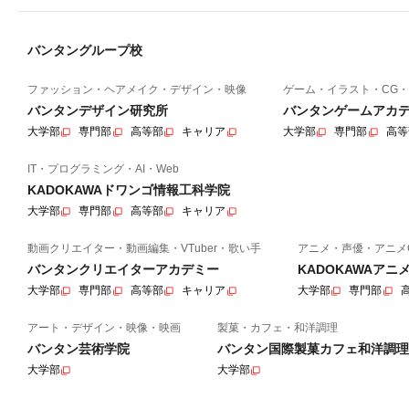
バンタングループ校
ファッション・ヘアメイク・デザイン・映像
ゲーム・イラスト・CG・
バンタンデザイン研究所
バンタンゲームアカ
大学部
専門部
高等部
キャリア
大学部
専門部
高等
IT・プログラミング・AI・Web
KADOKAWAドワンゴ情報工科学院
大学部
専門部
高等部
キャリア
動画クリエイター・動画編集・VTuber・歌い手
アニメ・声優・アニメ
バンタンクリエイターアカデミー
KADOKAWAア
大学部
専門部
高等部
キャリア
大学部
専門部
アート・デザイン・映像・映画
製菓・カフェ・和洋調理
バンタン芸術学院
バンタン国際製菓カフェ和洋調理
大学部
大学部