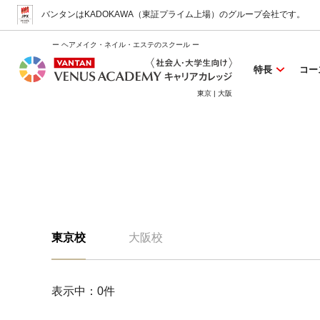
バンタンはKADOKAWA（東証プライム上場）
のグループ会社です。
ー ヘアメイク・ネイル・エステのスクール ー
特長
コー
東京 | 大阪
東京校
大阪校
表示中：
0
件