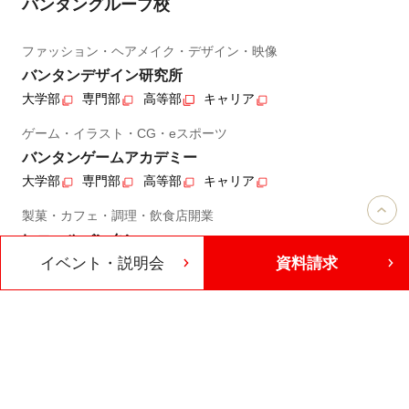
バンタングループ校
ファッション・ヘアメイク・デザイン・映像
バンタンデザイン研究所
大学部
専門部
高等部
キャリア
ゲーム・イラスト・CG・eスポーツ
バンタンゲームアカデミー
大学部
専門部
高等部
キャリア
製菓・カフェ・調理・飲食店開業
レコールバンタン
イベント・説明会
資料請求
専門部
高等部
キャリア
ヘアメイク・ネイル・エステ・ウエディング
ヴィーナスアカデミー
専門部
高等部
IT・プログラミング・AI・Web
KADOKAWAドワンゴ情報工科学院