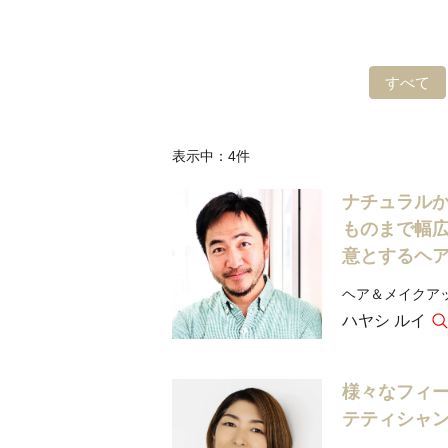
すべて
表示中：
4
件
ナチュラルか
ものまで幅広
意とするヘ
ヘア＆メイクア
ハヤシ ルイ
様々なフィー
テティシャ