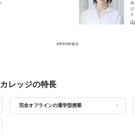
ン
ホ
ジ
ト
山
4件中
4
件表示
カレッジの特長
完全オフラインの通学型授業