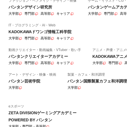
ファッション・ヘアメイク・デザイン・映像
ゲーム・イラスト・CG・
バンタンデザイン研究所
バンタンゲームアカ
大学部
専門部
高等部
キャリア
大学部
専門部
高等
IT・プログラミング・AI・Web
KADOKAWAドワンゴ情報工科学院
大学部
専門部
高等部
キャリア
動画クリエイター・動画編集・VTuber・歌い手
アニメ・声優・アニメ
バンタンクリエイターアカデミー
KADOKAWAア
大学部
専門部
高等部
キャリア
大学部
専門部
アート・デザイン・映像・映画
製菓・カフェ・和洋調理
バンタン芸術学院
バンタン国際製菓カフェ和洋調理
大学部
大学部
eスポーツ
ZETA DIVISIONゲーミングアカデミー
POWERED BY バンタン
大学部・専門部・高等部