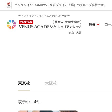
バンタンはKADOKAWA（東証プライム上場）
のグループ会社です。
ー ヘアメイク・ネイル・エステのスクール ー
特長
コー
東京 | 大阪
東京校
大阪校
表示中：
4
件