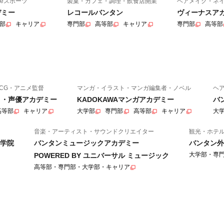
eスポーツ
製菓・カフェ・調理・飲食店開業
ヘアメイク・ネ
デミー
レコールバンタン
ヴィーナスア
部
キャリア
専門部
高等部
キャリア
専門部
高等部
CG・アニメ監督
マンガ・イラスト・マンガ編集者・ノベル
ヘ
ニメ・声優アカデミー
KADOKAWAマンガアカデミー
バ
高等部
キャリア
大学部
専門部
高等部
キャリア
大
音楽・アーティスト・サウンドクリエイター
観光・ホテ
学院
バンタンミュージックアカデミー
バンタン外
大学部・専
POWERED BY ユニバーサル ミュージック
高等部・専門部・大学部・キャリア