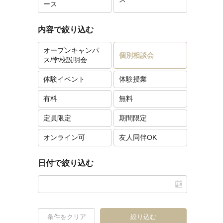
ース
内容で絞り込む
オープンキャンパ
個別相談会
ス/学校説明会
体験イベント
体験授業
有料
無料
定員限定
期間限定
オンライン可
友人同伴OK
日付で絞り込む
条件をクリア
絞り込む