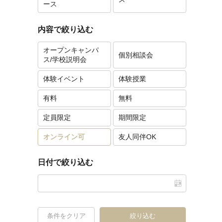
ース
内容で絞り込む
オープンキャンパ
個別相談会
ス/学校説明会
体験イベント
体験授業
有料
無料
定員限定
期間限定
オンライン可
友人同伴OK
日付で絞り込む
条件をクリア
絞り込む