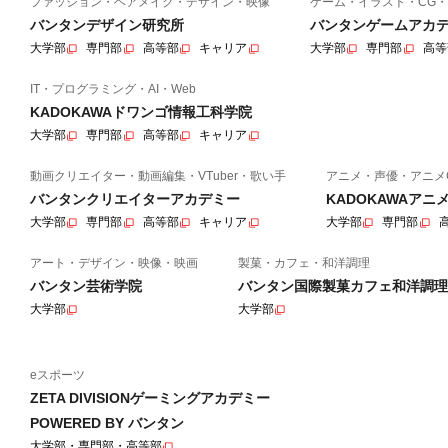
ファッション・ヘアメイク・デザイン・映像
ゲーム・イラスト・CG・
バンタンデザイン研究所
バンタンゲームアカ
大学部
専門部
高等部
キャリア
大学部
専門部
高等
IT・プログラミング・AI・Web
KADOKAWAドワンゴ情報工科学院
大学部
専門部
高等部
キャリア
動画クリエイター・動画編集・VTuber・歌い手
アニメ・声優・アニメ
バンタンクリエイターアカデミー
KADOKAWAア
大学部
専門部
高等部
キャリア
大学部
専門部
アート・デザイン・映像・映画
製菓・カフェ・和洋調理
バンタン芸術学院
バンタン国際製菓カフェ和洋調理
大学部
大学部
eスポーツ
ZETA DIVISIONゲーミングアカデミー
POWERED BY バンタン
大学部・専門部・高等部