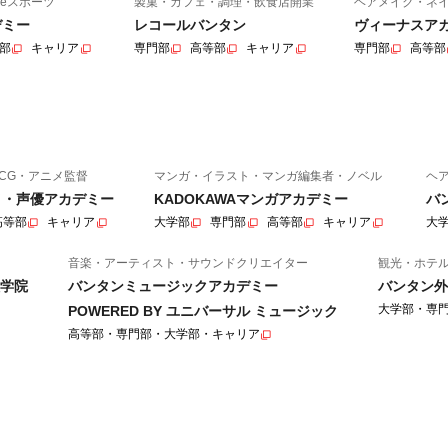
eスポーツ
製菓・カフェ・調理・飲食店開業
ヘアメイク・ネ
デミー
レコールバンタン
ヴィーナスア
部
キャリア
専門部
高等部
キャリア
専門部
高等部
CG・アニメ監督
マンガ・イラスト・マンガ編集者・ノベル
ヘ
ニメ・声優アカデミー
KADOKAWAマンガアカデミー
バ
高等部
キャリア
大学部
専門部
高等部
キャリア
大
音楽・アーティスト・サウンドクリエイター
観光・ホテ
学院
バンタンミュージックアカデミー
バンタン外
大学部・専
POWERED BY ユニバーサル ミュージック
高等部・専門部・大学部・キャリア