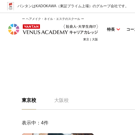
バンタンはKADOKAWA（東証プライム上場）
のグループ会社です。
ー ヘアメイク・ネイル・エステのスクール ー
特長
コー
東京 | 大阪
東京校
大阪校
表示中：
4
件