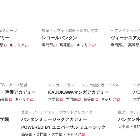
eスポーツ
製菓・カフェ・調理・飲食店開業
ヘアメイク・ネ
デミー
レコールバンタン
ヴィーナスア
部
キャリア
専門部
高等部
キャリア
専門部
高等部
CG・アニメ監督
マンガ・イラスト・マンガ編集者・ノベル
ヘ
ニメ・声優アカデミー
KADOKAWAマンガアカデミー
バ
高等部
キャリア
大学部
専門部
高等部
キャリア
大
音楽・アーティスト・サウンドクリエイター
観光・ホテ
学院
バンタンミュージックアカデミー
バンタン外
大学部・専
POWERED BY ユニバーサル ミュージック
高等部・専門部・大学部・キャリア