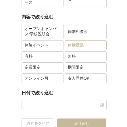
ース
内容で絞り込む
オープンキャンパ
個別相談会
ス/学校説明会
体験イベント
体験授業
有料
無料
定員限定
期間限定
オンライン可
友人同伴OK
日付で絞り込む
条件をクリア
絞り込む