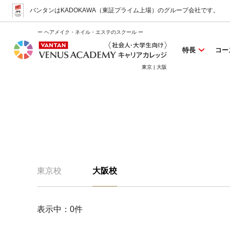
バンタンはKADOKAWA（東証プライム上場）
のグループ会社です。
ー ヘアメイク・ネイル・エステのスクール ー
特長
コー
東京 | 大阪
東京校
大阪校
表示中：
0
件