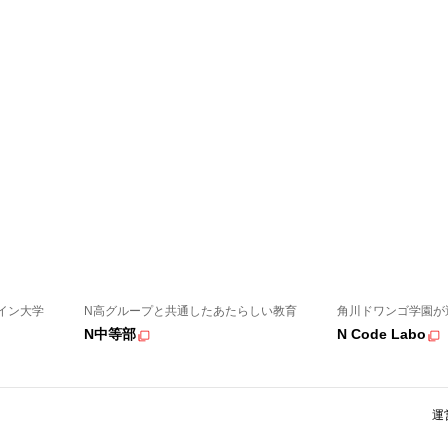
イン大学
N高グループと共通したあたらしい教育
角川ドワンゴ学園が
N中等部
N Code Labo
運