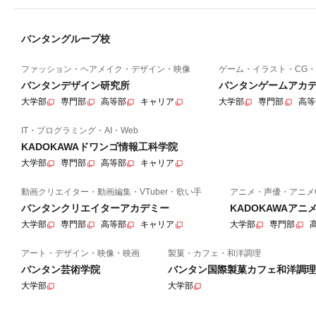
バンタングループ校
ファッション・ヘアメイク・デザイン・映像
ゲーム・イラスト・CG・
バンタンデザイン研究所
バンタンゲームアカ
大学部
専門部
高等部
キャリア
大学部
専門部
高等
IT・プログラミング・AI・Web
KADOKAWAドワンゴ情報工科学院
大学部
専門部
高等部
キャリア
動画クリエイター・動画編集・VTuber・歌い手
アニメ・声優・アニメ
バンタンクリエイターアカデミー
KADOKAWAア
大学部
専門部
高等部
キャリア
大学部
専門部
アート・デザイン・映像・映画
製菓・カフェ・和洋調理
バンタン芸術学院
バンタン国際製菓カフェ和洋調理
大学部
大学部